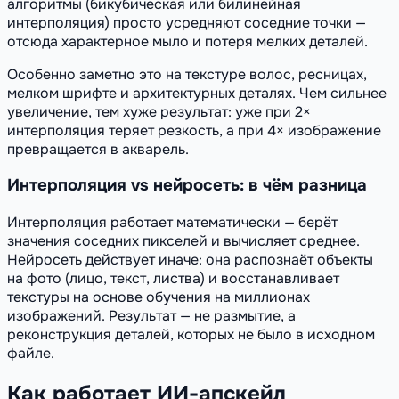
алгоритмы (бикубическая или билинейная
интерполяция) просто усредняют соседние точки —
отсюда характерное мыло и потеря мелких деталей.
Особенно заметно это на текстуре волос, ресницах,
мелком шрифте и архитектурных деталях. Чем сильнее
увеличение, тем хуже результат: уже при 2×
интерполяция теряет резкость, а при 4× изображение
превращается в акварель.
Интерполяция vs нейросеть: в чём разница
Интерполяция работает математически — берёт
значения соседних пикселей и вычисляет среднее.
Нейросеть действует иначе: она распознаёт объекты
на фото (лицо, текст, листва) и восстанавливает
текстуры на основе обучения на миллионах
изображений. Результат — не размытие, а
реконструкция деталей, которых не было в исходном
файле.
Как работает ИИ-апскейл