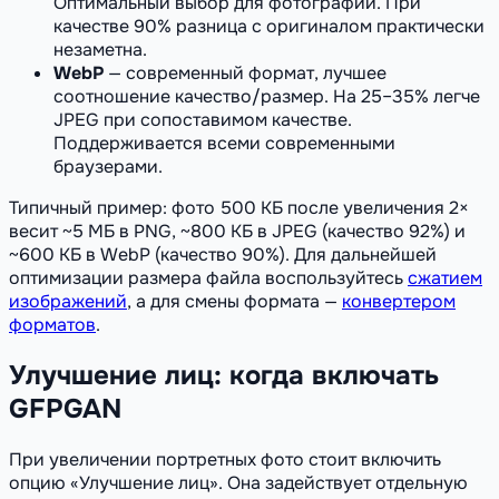
Оптимальный выбор для фотографий. При
качестве 90% разница с оригиналом практически
незаметна.
WebP
— современный формат, лучшее
соотношение качество/размер. На 25–35% легче
JPEG при сопоставимом качестве.
Поддерживается всеми современными
браузерами.
Типичный пример: фото 500 КБ после увеличения 2×
весит ~5 МБ в PNG, ~800 КБ в JPEG (качество 92%) и
~600 КБ в WebP (качество 90%). Для дальнейшей
оптимизации размера файла воспользуйтесь
сжатием
изображений
, а для смены формата —
конвертером
форматов
.
Улучшение лиц: когда включать
GFPGAN
При увеличении портретных фото стоит включить
опцию «Улучшение лиц». Она задействует отдельную