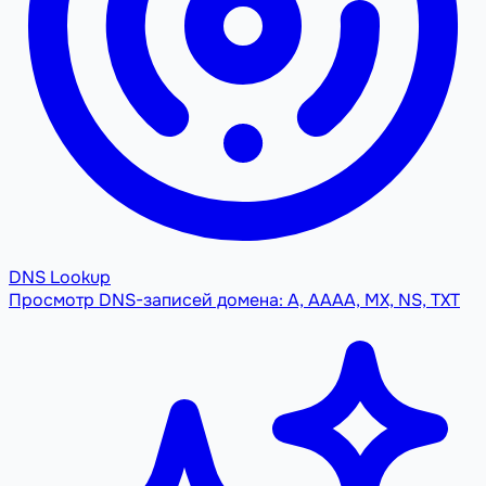
DNS Lookup
Просмотр DNS-записей домена: A, AAAA, MX, NS, TXT