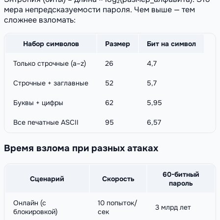
мера непредсказуемости пароля. Чем выше — тем
сложнее взломать:
Набор символов
Размер
Бит на символ
Только строчные (a–z)
26
4,7
Строчные + заглавные
52
5,7
Буквы + цифры
62
5,95
Все печатные ASCII
95
6,57
Время взлома при разных атаках
60-битный
Сценарий
Скорость
пароль
Онлайн (с
10 попыток/
3 млрд лет
блокировкой)
сек