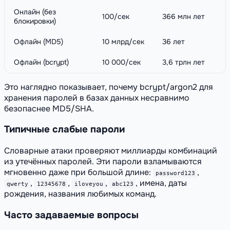
Онлайн (без
100/сек
366 млн лет
блокировки)
Офлайн (MD5)
10 млрд/сек
36 лет
Офлайн (bcrypt)
10 000/сек
3,6 трлн лет
Это наглядно показывает, почему bcrypt/argon2 для
хранения паролей в базах данных несравнимо
безопаснее MD5/SHA.
Типичные слабые пароли
Словарные атаки проверяют миллиарды комбинаций
из утечённых паролей. Эти пароли взламываются
мгновенно даже при большой длине:
,
password123
,
,
,
, имена, даты
qwerty
12345678
iloveyou
abc123
рождения, названия любимых команд.
Часто задаваемые вопросы