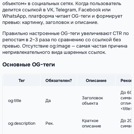
объектом» в социальных сетях. Когда пользователь
делится ссылкой в VK, Telegram, Facebook или
WhatsApp, платформа читает OG-теги и формирует
превью: картинку, заголовок и описание.
Правильно настроенные OG-теги увеличивают CTR по
репостам в 2–3 раза по сравнению со ссылкой без
превью. Отсутствие og:image — самая частая причина
непривлекательного вида шаренных ссылок.
Основные OG-теги
Тег
Обязателен?
Описание
Реком
До 60
Заголовок
симво
og:title
Да
объекта
отлича
<title>
Краткое
До 20
og:description
Рек.
описание
симво