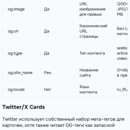
URL
1200×
og:image
Да
изображения
JPG/P
для превью
МБ
Канонический
Без U
og:url
Да
URL
меток
страницы
websit
og:type
Да
Тип контента
article
video.
Название
Отобр
og:site_name
Рек.
сайта
в пре
Язык
og:locale
Нет
ru_RU,
контента
Twitter/X Cards
Twitter использует собственный набор мета-тегов для
карточек, хотя также читает OG-теги как запасной