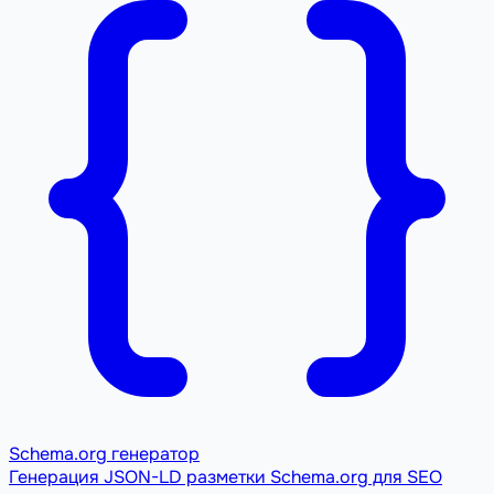
Schema.org генератор
Генерация JSON-LD разметки Schema.org для SEO