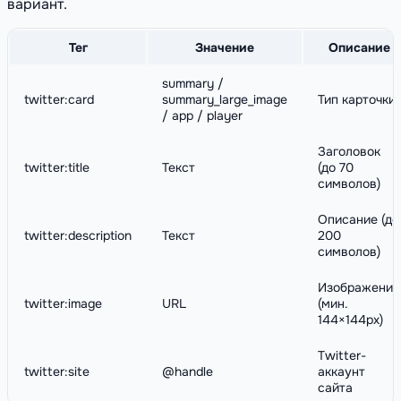
вариант.
Тег
Значение
Описание
summary /
twitter:card
summary_large_image
Тип карточки
/ app / player
Заголовок
twitter:title
Текст
(до 70
символов)
Описание (до
twitter:description
Текст
200
символов)
Изображение
twitter:image
URL
(мин.
144×144px)
Twitter-
twitter:site
@handle
аккаунт
сайта