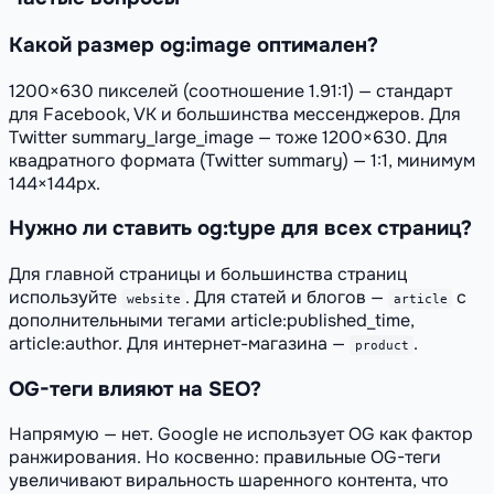
Какой размер og:image оптимален?
1200×630 пикселей (соотношение 1.91:1) — стандарт
для Facebook, VK и большинства мессенджеров. Для
Twitter summary_large_image — тоже 1200×630. Для
квадратного формата (Twitter summary) — 1:1, минимум
144×144px.
Нужно ли ставить og:type для всех страниц?
Для главной страницы и большинства страниц
используйте
. Для статей и блогов —
с
website
article
дополнительными тегами article:published_time,
article:author. Для интернет-магазина —
.
product
OG-теги влияют на SEO?
Напрямую — нет. Google не использует OG как фактор
ранжирования. Но косвенно: правильные OG-теги
увеличивают виральность шаренного контента, что