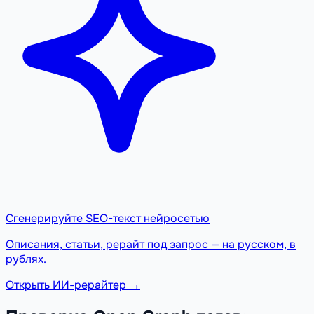
Сгенерируйте SEO-текст нейросетью
Описания, статьи, рерайт под запрос — на русском, в
рублях.
Открыть ИИ-рерайтер →