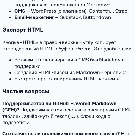
поддерживают подмножество Markdown
CMS
— WordPress (с плагином), Contentful, Strapi
Email-маркетинг
— Substack, Buttondown
Экспорт HTML
Кнопка «HTML» в правом верхнем углу копирует
отрендеренный HTML в буфер обмена. Это удобно для:
Вставки готовой вёрстки в CMS без Markdown-
поддержки
Создания HTML-писем из Markdown-черновика
Быстрого прототипирования HTML-контента
Частые вопросы
Поддерживается ли GitHub Flavored Markdown
(GFM)?
Поддерживаются основные расширения GFM:
таблицы, зачёркнутый текст (
), блоки кода с
~~
подсветкой.
Сохраняется ли содержимое при перезагрузке?
Нет,