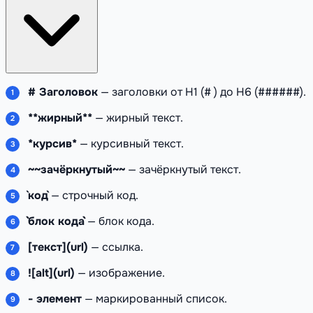
# Заголовок
— заголовки от H1 (# ) до H6 (######).
**жирный**
— жирный текст.
*курсив*
— курсивный текст.
~~зачёркнутый~~
— зачёркнутый текст.
`код`
— строчный код.
```блок кода```
— блок кода.
[текст](url)
— ссылка.
![alt](url)
— изображение.
- элемент
— маркированный список.