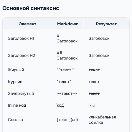
Основной синтаксис
Элемент
Markdown
Результат
#
Заголовок H1
Заголовок
Заголовок
##
Заголовок H2
Заголовок
Заголовок
Жирный
**текст**
текст
Курсив
*текст*
текст
Зачёркнутый
~~текст~~
текст
Inline код
`код`
код
кликабельная
Ссылка
[текст](url)
ссылка