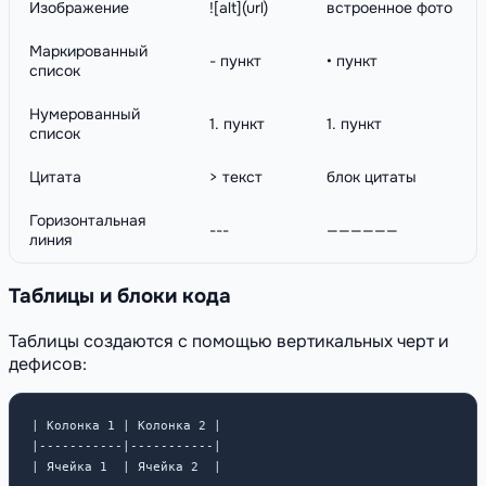
Изображение
![alt](url)
встроенное фото
Маркированный
- пункт
• пункт
список
Нумерованный
1. пункт
1. пункт
список
Цитата
> текст
блок цитаты
Горизонтальная
---
——————
линия
Таблицы и блоки кода
Таблицы создаются с помощью вертикальных черт и
дефисов:
| Колонка 1 | Колонка 2 |

|-----------|-----------|

| Ячейка 1  | Ячейка 2  |